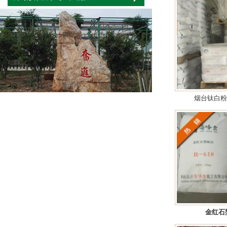
烟台钛白粉
金红石型